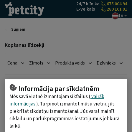
Pāriet uz saturu
24/7 klīnika
675 004 94
E-veikals
280 101 91
LV
Suņiem
Kopšanas līdzekļi
Cena
Zīmols
Produkta veids
Dzīvnieks
28
produkti
Kārtot pēc
Informācija par sīkdatnēm
Mēs savā vietnē izmantojam sīkfailus (
vairāk
VET'S BEST salvetes suņu un
Diafarm zobupasta suņiem
PetCity Draugs 2=3
PetCity Draugs 2=3
informācijas
). Turpinot izmantot mūsu vietni, jūs
kaķu ausu tīrīšanai, 50 gab.
75G
piekrītat sīkdatņu izmantošanai. Jūs varat mainīt
sīkfailu un pārlūkprogrammas iestatījumus jebkurā
laikā.