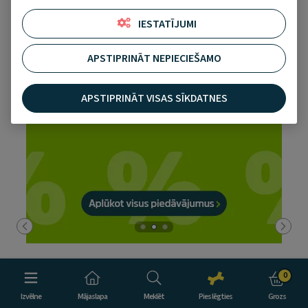
IESTATĪJUMI
APSTIPRINĀT NEPIECIEŠAMO
APSTIPRINĀT VISAS SĪKDATNES
PetCity Draugs lojālajiem klientiem
0
PURENATURAL 2=3
Izvēlne
Mājaslapa
Meklēt
Pieslēgties
Grozs