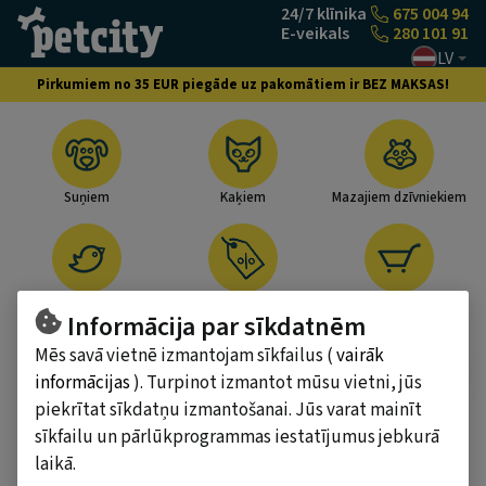
Pāriet uz saturu
24/7 klīnika
675 004 94
E-veikals
280 101 91
LV
Pirkumiem no 35 EUR piegāde uz pakomātiem ir BEZ MAKSAS!
Suņiem
Kaķiem
Mazajiem dzīvniekiem
Putniem
Akcijas
Piegādes iespējas
Informācija par sīkdatnēm
Mēs savā vietnē izmantojam sīkfailus (
vairāk
informācijas
). Turpinot izmantot mūsu vietni, jūs
piekrītat sīkdatņu izmantošanai. Jūs varat mainīt
sīkfailu un pārlūkprogrammas iestatījumus jebkurā
laikā.