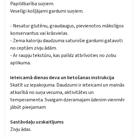
Papildbarība suņiem.
Veselīgi košļājami gardumi suņiem.
- Nesatur glutēnu, graudaugus, pievienotos mākslīgos
konservantus vai krāsvielas.
- Zema kaloriju daudzuma saturošie gardumi gatavoti
no ceptām zivju ādām.
- Ar raupju tekstūru, kas palīdz atbrīvoties no zobu
aplikuma.
Ieteicamā dienas deva un lietošanas instrukcija
Skatīt uz iepakojuma. Daudzumi ir ieteicami un mainās
atkarībā no suņa vecuma, aktivitātes un
temperamenta. Svaigam dzeramajam ūdenim vienmēr
jābūt pieejamam
Sastāvdaļu uzskaitījums
Zivju ādas.