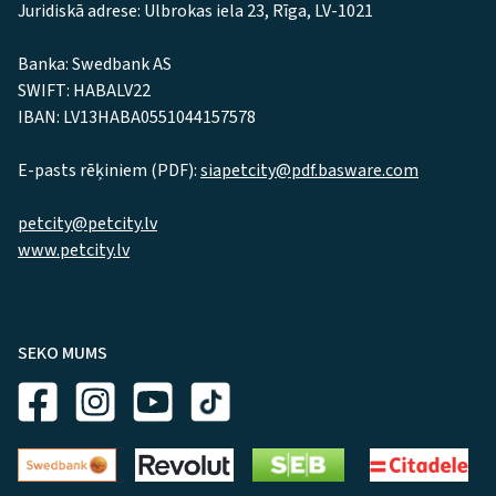
Juridiskā adrese: Ulbrokas iela 23, Rīga, LV-1021
Banka: Swedbank AS
SWIFT: HABALV22
IBAN: LV13HABA0551044157578
E-pasts rēķiniem (PDF):
siapetcity@pdf.basware.com
petcity@petcity.lv
www.petcity.lv
SEKO MUMS