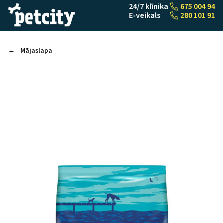
Pāriet uz saturu
24/7 klīnika
675 004 94
E-veikals
280 101 91
Mājaslapa