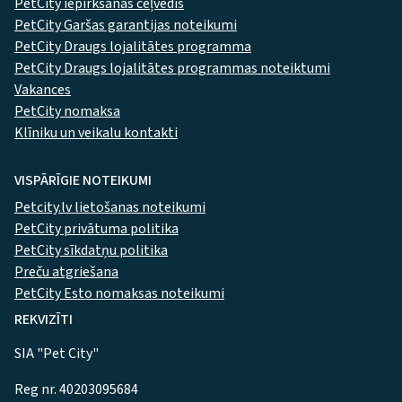
PetCity iepirkšanās ceļvedis
PetCity Garšas garantijas noteikumi
PetCity Draugs lojalitātes programma
PetCity Draugs lojalitātes programmas noteiktumi
Vakances
PetCity nomaksa
Klīniku un veikalu kontakti
VISPĀRĪGIE NOTEIKUMI
Petcity.lv lietošanas noteikumi
PetCity privātuma politika
PetCity sīkdatņu politika
Preču atgriešana
PetCity Esto nomaksas noteikumi
REKVIZĪTI
SIA "Pet City"
Reg nr. 40203095684