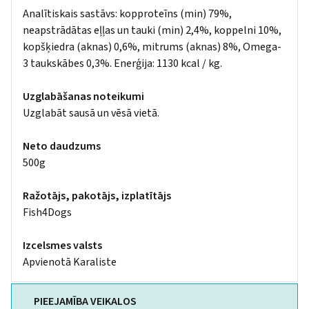
Analītiskais sastāvs: kopproteīns (min) 79%,
neapstrādātas eļļas un tauki (min) 2,4%, koppelni 10%,
kopšķiedra (aknas) 0,6%, mitrums (aknas) 8%, Omega-
3 taukskābes 0,3%. Enerģija: 1130 kcal / kg.
Uzglabāšanas noteikumi
Uzglabāt sausā un vēsā vietā.
Neto daudzums
500g
Ražotājs, pakotājs, izplatītājs
Fish4Dogs
Izcelsmes valsts
Apvienotā Karaliste
PIEEJAMĪBA VEIKALOS