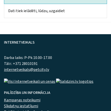
Dati tiek ielādēti, lūdzu, uzgaidiet
INTERNETVEIKALS
Darba laiks: P-Pk 10.00-17.00
Tālr.: +371 28010191
internetveikals@petcity.lv
PALĪDZĪBA UN INFORMĀCIJA
Kampaņas noteikumi
Sīkdatņu iestatījumi