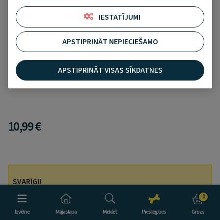
IESTATĪJUMI
APSTIPRINĀT NEPIECIEŠAMO
MY FAMILY Basic Chrome Circle piekariņš, L,
hroms
APSTIPRINĀT VISAS SĪKDATNES
Pievienot pie izlases
Bez vērtējuma
10,99 €
SVARĪGI!
My Family piekariņiem gravējumu var veikt tikai uz vietas
0
PetCity veikalos.
Izvēlne
Mājaslapa
Meklēt
Pieslēgties
Grozs