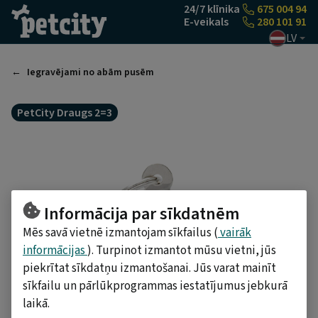
Pāriet uz saturu
24/7 klīnika
675 004 94
E-veikals
280 101 91
LV
Iegravējami no abām pusēm
PetCity Draugs 2=3
Informācija par sīkdatnēm
Mēs savā vietnē izmantojam sīkfailus (
vairāk
informācijas
). Turpinot izmantot mūsu vietni, jūs
piekrītat sīkdatņu izmantošanai. Jūs varat mainīt
sīkfailu un pārlūkprogrammas iestatījumus jebkurā
laikā.