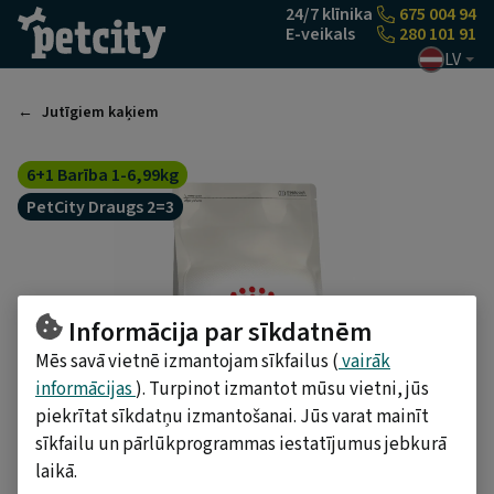
Pāriet uz saturu
24/7 klīnika
675 004 94
E-veikals
280 101 91
LV
Jutīgiem kaķiem
6+1 Barība 1-6,99kg
PetCity Draugs 2=3
Informācija par sīkdatnēm
Mēs savā vietnē izmantojam sīkfailus (
vairāk
informācijas
). Turpinot izmantot mūsu vietni, jūs
piekrītat sīkdatņu izmantošanai. Jūs varat mainīt
sīkfailu un pārlūkprogrammas iestatījumus jebkurā
laikā.