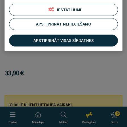
IESTATĪJUMI
APSTIPRINĀT NEPIECIEŠAMO
ROYAL CANIN Sensible sausā barība kaķiem,
2kg
APSTIPRINĀT VISAS SĪKDATNES
Pievienot pie izlases
Bez vērtējuma
33,90 €
LOJĀLIE KLIENTI IETAUPA VAIRĀK!
Pieslēdzies savam kontam, pievieno grozam vismaz 3
0
preces un maksā tikai par 2.
Izvēlne
Mājaslapa
Meklēt
Pieslēgties
Grozs