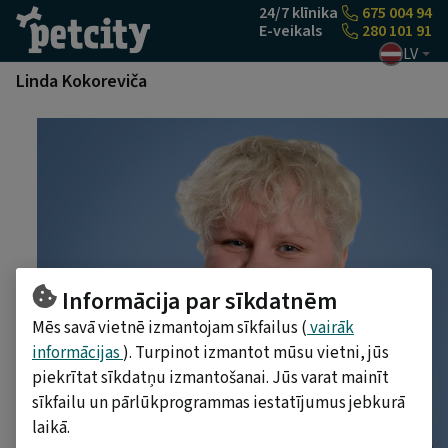
Pāriet uz saturu
24/7 klīnika
675 004 94
E-veikals
280 101 91
LV
Linda Kokoreviča
Informācija par sīkdatnēm
Mēs savā vietnē izmantojam sīkfailus (
vairāk
informācijas
). Turpinot izmantot mūsu vietni, jūs
piekrītat sīkdatņu izmantošanai. Jūs varat mainīt
sīkfailu un pārlūkprogrammas iestatījumus jebkurā
laikā.